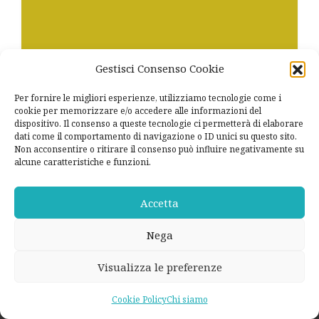
Gestisci Consenso Cookie
Per fornire le migliori esperienze, utilizziamo tecnologie come i
Gli ultimi dati sulle presenze dei
cookie per memorizzare e/o accedere alle informazioni del
minori negli I.P.M.
dispositivo. Il consenso a queste tecnologie ci permetterà di elaborare
dati come il comportamento di navigazione o ID unici su questo sito.
Non acconsentire o ritirare il consenso può influire negativamente su
Sono stati pubblicati il 20 luglio 2021 sul sito del
alcune caratteristiche e funzioni.
Ministero della Giustizia i dati relativi ai minori e
giovani adulti seguiti dagli Uffici di Servizio Sociale
per i Minorenni.…
Accetta
4 Agosto 2021
Nega
Visualizza le preferenze
Cookie Policy
Chi siamo